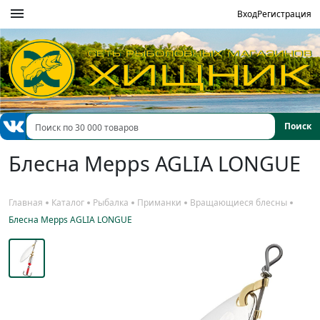
menu
Вход
Регистрация
Блесна Mepps AGLIA LONGUE
Главная
Каталог
Рыбалка
Приманки
Вращающиеся блесны
Блесна Mepps AGLIA LONGUE