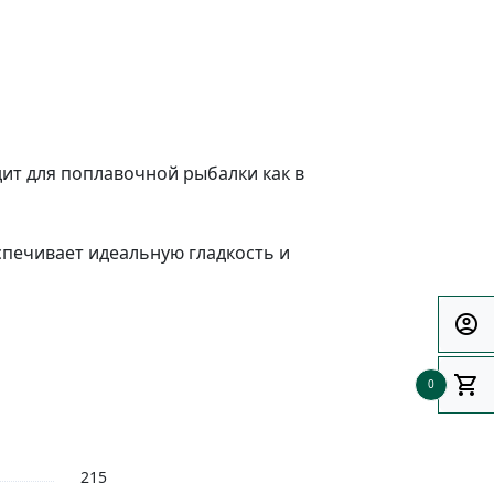
дит для поплавочной рыбалки как в
спечивает идеальную гладкость и
вании.
account_circle
повреждениям. Оно легко очищается
shopping_cart
0
 делает удочку удобной для
215