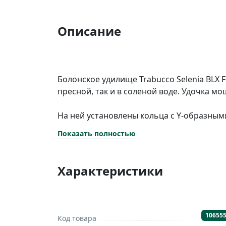
Описание
Болонское удилище Trabucco Selenia BLX 
пресной, так и в соленой воде. Удочка м
На ней установлены кольца с Y-образными
равномерное распределение нагрузки. Ры
Показать полностью
Эргономичный катушкодержатель из нерж
влажной тканью.
Характеристики
Рукоять с противоскользящим покрытием 
транспортировки. Она быстро складывает
10655
Код товара