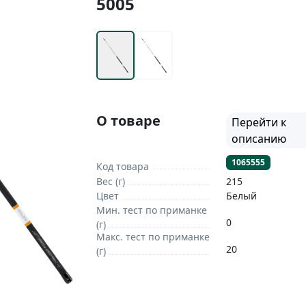
5005
О товаре
Перейти к
описанию
1065555
Код товара
Вес (г)
215
Цвет
Белый
Мин. тест по приманке
0
(г)
Макс. тест по приманке
20
(г)