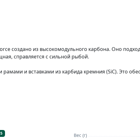
Force создано из высокомодульного карбона. Оно подхо
ощная, справляется с сильной рыбой.
 рамами и вставками из карбида кремния (SiC). Это обе
болов чувствует себя уверенно при забросах и выважи
авеющей стали имеет черное покрытие, устойчивое к 
приятно держать в руках. Телескопическая конструкция
ся и легко помещается в багажник автомобиля.
55
Вес (г)